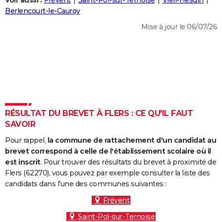
Voir aussi :
Frévent
Saint-Pol-sur-Ternoise
Vieil-Hesdin
City break
Voyage de noces
Climat
Destinations
Voyage nature
Forum
+
Berlencourt-le-Cauroy
PHOTO
Mise à jour le 06/07/26
GUIDES D'ACHAT
BONS PLANS
CARTE DE VOEUX
Carte Bonne année
Carte Pâques
Carte de Noël
Carte Saint-Valentin
Carte d'anniversaire
DICTIONNAIRE
Biographies
Expressions
Dictionnaire
Citations
Proverbes
RÉSULTAT DU BREVET À FLERS : CE QU'IL FAUT
PROGRAMME TV
SAVOIR
COPAINS D'AVANT
Pour rappel,
la commune de rattachement d'un candidat au
Se connecter
Collèges
Universités
Service militaire
S'inscrire
Lycées
Primaires
Entreprises
Avis de recherche
brevet correspond à celle de l'établissement scolaire où il
AVIS DE DÉCÈS
est inscrit
. Pour trouver des résultats du brevet à proximité de
Flers (62270), vous pouvez par exemple consulter la liste des
FORUM
candidats dans l'une des communes suivantes :
Lifestyle
Sport
Television
Cinema
Bricolage
Culture
Auto
Voyage
Frévent
Saint-Pol-sur-Ternoise