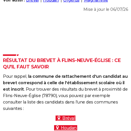
Voir aussi :
Bréval
Houdan
Orgerus
Magnanville
City break
Voyage de noces
Climat
Destinations
Voyage nature
Forum
+
PHOTO
Mise à jour le 06/07/26
GUIDES D'ACHAT
BONS PLANS
CARTE DE VOEUX
Carte Bonne année
Carte Pâques
Carte de Noël
Carte Saint-Valentin
Carte d'anniversaire
DICTIONNAIRE
RÉSULTAT DU BREVET À FLINS-NEUVE-ÉGLISE : CE
Biographies
Expressions
Dictionnaire
Citations
Proverbes
QU'IL FAUT SAVOIR
PROGRAMME TV
Pour rappel,
la commune de rattachement d'un candidat au
COPAINS D'AVANT
brevet correspond à celle de l'établissement scolaire où il
Se connecter
Collèges
Universités
Service militaire
S'inscrire
Lycées
Primaires
Entreprises
Avis de recherche
est inscrit
. Pour trouver des résultats du brevet à proximité de
AVIS DE DÉCÈS
Flins-Neuve-Église (78790), vous pouvez par exemple
consulter la liste des candidats dans l'une des communes
FORUM
suivantes :
Lifestyle
Sport
Television
Cinema
Bricolage
Culture
Auto
Voyage
Bréval
Houdan