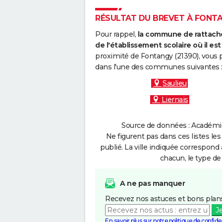
RÉSULTAT DU BREVET À FONTAN
Pour rappel,
la commune de rattache
de l'établissement scolaire où il est 
proximité de Fontangy (21390), vous 
dans l'une des communes suivantes 
Saulieu
Liernais
Source de données : Académie 
Ne figurent pas dans ces listes les
publié. La ville indiquée correspond 
chacun, le type de 
A ne pas manquer
Recevez nos astuces et bons plans
J
En savoir plus sur notre politique de confiden