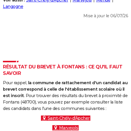
Voir aussi :
Saint-Chély-d'Apcher
Marvejols
Mende
City break
Voyage de noces
Climat
Destinations
Voyage nature
Forum
+
Langogne
PHOTO
Mise à jour le 06/07/26
GUIDES D'ACHAT
BONS PLANS
CARTE DE VOEUX
Carte Bonne année
Carte Pâques
Carte de Noël
Carte Saint-Valentin
Carte d'anniversaire
DICTIONNAIRE
Biographies
Expressions
Dictionnaire
Citations
Proverbes
RÉSULTAT DU BREVET À FONTANS : CE QU'IL FAUT
PROGRAMME TV
SAVOIR
COPAINS D'AVANT
Pour rappel,
la commune de rattachement d'un candidat au
Se connecter
Collèges
Universités
Service militaire
S'inscrire
Lycées
Primaires
Entreprises
Avis de recherche
brevet correspond à celle de l'établissement scolaire où il
AVIS DE DÉCÈS
est inscrit
. Pour trouver des résultats du brevet à proximité de
Fontans (48700), vous pouvez par exemple consulter la liste
FORUM
des candidats dans l'une des communes suivantes :
Lifestyle
Sport
Television
Cinema
Bricolage
Culture
Auto
Voyage
Saint-Chély-d'Apcher
Marvejols