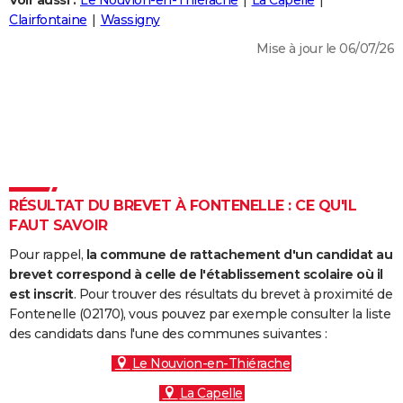
Voir aussi :
Le Nouvion-en-Thiérache
La Capelle
City break
Voyage de noces
Climat
Destinations
Voyage nature
Forum
+
Clairfontaine
Wassigny
PHOTO
Mise à jour le 06/07/26
GUIDES D'ACHAT
BONS PLANS
CARTE DE VOEUX
Carte Bonne année
Carte Pâques
Carte de Noël
Carte Saint-Valentin
Carte d'anniversaire
DICTIONNAIRE
Biographies
Expressions
Dictionnaire
Citations
Proverbes
RÉSULTAT DU BREVET À FONTENELLE : CE QU'IL
PROGRAMME TV
FAUT SAVOIR
COPAINS D'AVANT
Pour rappel,
la commune de rattachement d'un candidat au
Se connecter
Collèges
Universités
Service militaire
S'inscrire
Lycées
Primaires
Entreprises
Avis de recherche
brevet correspond à celle de l'établissement scolaire où il
AVIS DE DÉCÈS
est inscrit
. Pour trouver des résultats du brevet à proximité de
Fontenelle (02170), vous pouvez par exemple consulter la liste
FORUM
des candidats dans l'une des communes suivantes :
Lifestyle
Sport
Television
Cinema
Bricolage
Culture
Auto
Voyage
Le Nouvion-en-Thiérache
La Capelle