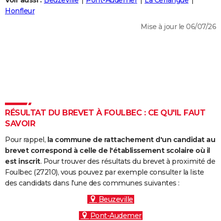
Voir aussi :
Beuzeville
Pont-Audemer
La Cerlangue
City break
Voyage de noces
Climat
Destinations
Voyage nature
Forum
+
Honfleur
PHOTO
Mise à jour le 06/07/26
GUIDES D'ACHAT
BONS PLANS
CARTE DE VOEUX
Carte Bonne année
Carte Pâques
Carte de Noël
Carte Saint-Valentin
Carte d'anniversaire
DICTIONNAIRE
Biographies
Expressions
Dictionnaire
Citations
Proverbes
RÉSULTAT DU BREVET À FOULBEC : CE QU'IL FAUT
PROGRAMME TV
SAVOIR
COPAINS D'AVANT
Pour rappel,
la commune de rattachement d'un candidat au
Se connecter
Collèges
Universités
Service militaire
S'inscrire
Lycées
Primaires
Entreprises
Avis de recherche
brevet correspond à celle de l'établissement scolaire où il
AVIS DE DÉCÈS
est inscrit
. Pour trouver des résultats du brevet à proximité de
Foulbec (27210), vous pouvez par exemple consulter la liste
FORUM
des candidats dans l'une des communes suivantes :
Lifestyle
Sport
Television
Cinema
Bricolage
Culture
Auto
Voyage
Beuzeville
Pont-Audemer