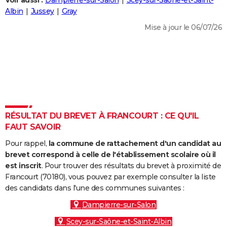
Voir aussi :
Dampierre-sur-Salon
Scey-sur-Saône-et-Saint-
City break
Voyage de noces
Climat
Destinations
Voyage nature
Forum
+
Albin
Jussey
Gray
PHOTO
Mise à jour le 06/07/26
GUIDES D'ACHAT
BONS PLANS
CARTE DE VOEUX
Carte Bonne année
Carte Pâques
Carte de Noël
Carte Saint-Valentin
Carte d'anniversaire
DICTIONNAIRE
Biographies
Expressions
Dictionnaire
Citations
Proverbes
RÉSULTAT DU BREVET À FRANCOURT : CE QU'IL
PROGRAMME TV
FAUT SAVOIR
COPAINS D'AVANT
Pour rappel,
la commune de rattachement d'un candidat au
Se connecter
Collèges
Universités
Service militaire
S'inscrire
Lycées
Primaires
Entreprises
Avis de recherche
brevet correspond à celle de l'établissement scolaire où il
AVIS DE DÉCÈS
est inscrit
. Pour trouver des résultats du brevet à proximité de
Francourt (70180), vous pouvez par exemple consulter la liste
FORUM
des candidats dans l'une des communes suivantes :
Lifestyle
Sport
Television
Cinema
Bricolage
Culture
Auto
Voyage
Dampierre-sur-Salon
Scey-sur-Saône-et-Saint-Albin