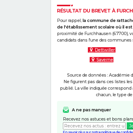
RÉSULTAT DU BREVET À FURCHH
Pour rappel,
la commune de rattache
de l'établissement scolaire où il est 
proximité de Furchhausen (67700), vo
candidats dans l'une des communes s
Dettwiller
Saverne
Source de données : Académie de
Ne figurent pas dans ces listes les
publié. La ville indiquée correspond 
chacun, le type de 
A ne pas manquer
Recevez nos astuces et bons plans
J
En savoir plus sur notre politique de confiden