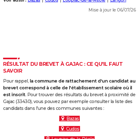
Voir aussi :
Bazas
Cudos
Loupiac-de-la-Réole
Langon
City break
Voyage de noces
Climat
Destinations
Voyage nature
Forum
+
PHOTO
Mise à jour le 06/07/26
GUIDES D'ACHAT
BONS PLANS
CARTE DE VOEUX
Carte Bonne année
Carte Pâques
Carte de Noël
Carte Saint-Valentin
Carte d'anniversaire
DICTIONNAIRE
RÉSULTAT DU BREVET À GAJAC : CE QU'IL FAUT
Biographies
Expressions
Dictionnaire
Citations
Proverbes
SAVOIR
PROGRAMME TV
Pour rappel,
la commune de rattachement d'un candidat au
COPAINS D'AVANT
brevet correspond à celle de l'établissement scolaire où il
Se connecter
Collèges
Universités
Service militaire
S'inscrire
Lycées
Primaires
Entreprises
Avis de recherche
est inscrit
. Pour trouver des résultats du brevet à proximité de
AVIS DE DÉCÈS
Gajac (33430), vous pouvez par exemple consulter la liste des
candidats dans l'une des communes suivantes :
FORUM
Bazas
Lifestyle
Sport
Television
Cinema
Bricolage
Culture
Auto
Voyage
Cudos