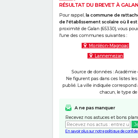
RÉSULTAT DU BREVET À GALAN 
Pour rappel,
la commune de rattache
de l'établissement scolaire où il est 
proximité de Galan (65330), vous pouv
l'une des communes suivantes :
Monléon-Magnoac
Lannemezan
Source de données : Académie d
Ne figurent pas dans ces listes les
publié. La ville indiquée correspond 
chacun, le type de 
A ne pas manquer
Recevez nos astuces et bons plans
J
En savoir plus sur notre politique de confiden