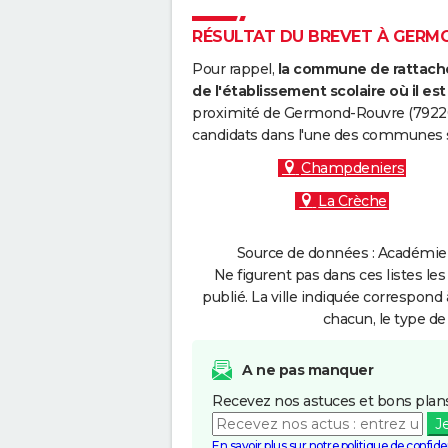
RÉSULTAT DU BREVET À GERMO
Pour rappel,
la commune de rattache
de l'établissement scolaire où il est 
proximité de Germond-Rouvre (79220)
candidats dans l'une des communes s
Champdeniers
La Crèche
Source de données : Académie d
Ne figurent pas dans ces listes les
publié. La ville indiquée correspond 
chacun, le type de 
A ne pas manquer
Recevez nos astuces et bons plans
J
En savoir plus sur notre politique de confiden