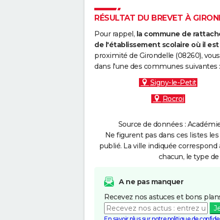
RÉSULTAT DU BREVET À GIROND
Pour rappel,
la commune de rattache
de l'établissement scolaire où il est 
proximité de Girondelle (08260), vous
dans l'une des communes suivantes 
Signy-le-Petit
Rocroi
Source de données : Académie 
Ne figurent pas dans ces listes les
publié. La ville indiquée correspond 
chacun, le type de 
A ne pas manquer
Recevez nos astuces et bons plans
J
En savoir plus sur notre politique de confiden