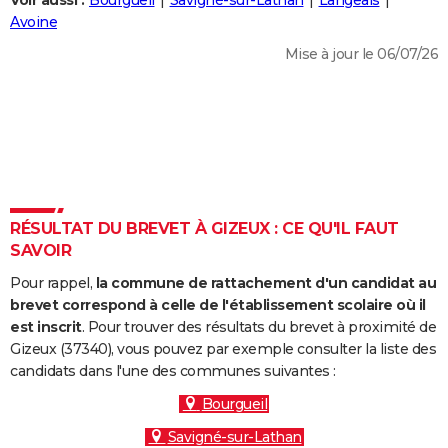
Voir aussi :
Bourgueil
Savigné-sur-Lathan
Langeais
City break
Voyage de noces
Climat
Destinations
Voyage nature
Forum
+
Avoine
PHOTO
Mise à jour le 06/07/26
GUIDES D'ACHAT
BONS PLANS
CARTE DE VOEUX
Carte Bonne année
Carte Pâques
Carte de Noël
Carte Saint-Valentin
Carte d'anniversaire
DICTIONNAIRE
Biographies
Expressions
Dictionnaire
Citations
Proverbes
RÉSULTAT DU BREVET À GIZEUX : CE QU'IL FAUT
PROGRAMME TV
SAVOIR
COPAINS D'AVANT
Pour rappel,
la commune de rattachement d'un candidat au
Se connecter
Collèges
Universités
Service militaire
S'inscrire
Lycées
Primaires
Entreprises
Avis de recherche
brevet correspond à celle de l'établissement scolaire où il
AVIS DE DÉCÈS
est inscrit
. Pour trouver des résultats du brevet à proximité de
Gizeux (37340), vous pouvez par exemple consulter la liste des
FORUM
candidats dans l'une des communes suivantes :
Lifestyle
Sport
Television
Cinema
Bricolage
Culture
Auto
Voyage
Bourgueil
Savigné-sur-Lathan