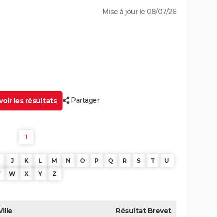
Mise à jour le 08/07/26
Partager
oir les résultats
1
J
K
L
M
N
O
P
Q
R
S
T
U
V
W
X
Y
Z
Ville
Résultat
Brevet