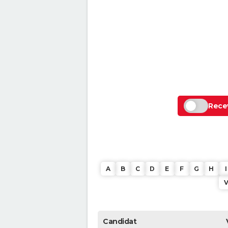
Recev
A
B
C
D
E
F
G
H
I
Candidat