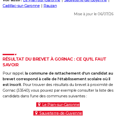
Voir aussi :
Le Pian-sur-Garonne
Sauveterre-de-Guyenne
City break
Voyage de noces
Climat
Destinations
Voyage nature
Forum
+
Cadillac-sur-Garonne
Rauzan
PHOTO
Mise à jour le 06/07/26
GUIDES D'ACHAT
BONS PLANS
CARTE DE VOEUX
Carte Bonne année
Carte Pâques
Carte de Noël
Carte Saint-Valentin
Carte d'anniversaire
DICTIONNAIRE
Biographies
Expressions
Dictionnaire
Citations
Proverbes
RÉSULTAT DU BREVET À GORNAC : CE QU'IL FAUT
PROGRAMME TV
SAVOIR
COPAINS D'AVANT
Pour rappel,
la commune de rattachement d'un candidat au
Se connecter
Collèges
Universités
Service militaire
S'inscrire
Lycées
Primaires
Entreprises
Avis de recherche
brevet correspond à celle de l'établissement scolaire où il
AVIS DE DÉCÈS
est inscrit
. Pour trouver des résultats du brevet à proximité de
Gornac (33540), vous pouvez par exemple consulter la liste des
FORUM
candidats dans l'une des communes suivantes :
Lifestyle
Sport
Television
Cinema
Bricolage
Culture
Auto
Voyage
Le Pian-sur-Garonne
Sauveterre-de-Guyenne