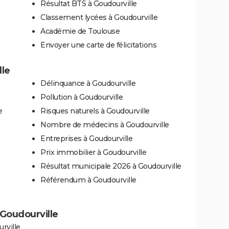
Résultat BTS à Goudourville
Classement lycées à Goudourville
Académie de Toulouse
Envoyer une carte de félicitations
lle
Délinquance à Goudourville
Pollution à Goudourville
e
Risques naturels à Goudourville
Nombre de médecins à Goudourville
Entreprises à Goudourville
Prix immobilier à Goudourville
Résultat municipale 2026 à Goudourville
Référendum à Goudourville
à Goudourville
rville