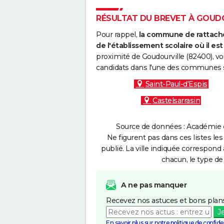
RÉSULTAT DU BREVET À GOUDOU
Pour rappel,
la commune de rattache
de l'établissement scolaire où il est 
proximité de Goudourville (82400), vo
candidats dans l'une des communes s
Saint-Paul-d'Espis
Castelsarrasin
Source de données : Académie d
Ne figurent pas dans ces listes les
publié. La ville indiquée correspond 
chacun, le type de 
A ne pas manquer
Recevez nos astuces et bons plans
J
En savoir plus sur notre politique de confiden