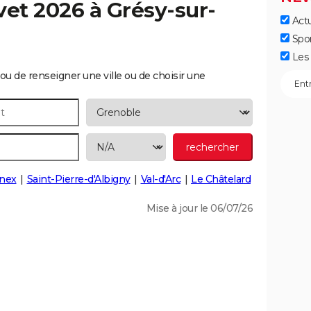
vet 2026 à
Grésy-sur-
Actu
Spo
Les 
ou de renseigner une ville ou de choisir une
nex
Saint-Pierre-d'Albigny
Val-d'Arc
Le Châtelard
Mise à jour le 06/07/26