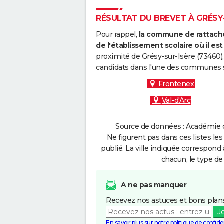
RÉSULTAT DU BREVET À GRÉSY-S
Pour rappel,
la commune de rattache
de l'établissement scolaire où il est 
proximité de Grésy-sur-Isère (73460),
candidats dans l'une des communes s
Frontenex
Val-d'Arc
Source de données : Académie d
Ne figurent pas dans ces listes les
publié. La ville indiquée correspond 
chacun, le type de 
A ne pas manquer
Recevez nos astuces et bons plans
J
En savoir plus sur notre politique de confiden