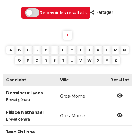
Partager
Recevoir les résultats
1
A
B
C
D
E
F
G
H
I
J
K
L
M
N
O
P
Q
R
S
T
U
V
W
X
Y
Z
Candidat
Ville
Résultat
Dermineur Lyana
Gros-Morne
Brevet général
Filiade Nathanaël
Gros-Morne
Brevet général
Jean Philippe