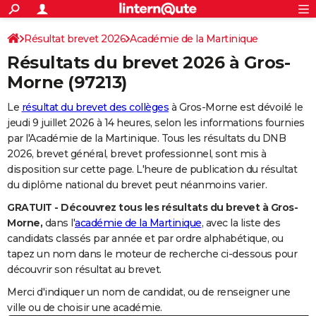
ACTUALITÉS
Connexion
S'inscrire
Résultat brevet 2026
Académie de la Martinique
Rechercher
Société
Education
Villes
Politique
Faits Divers
Monde
+
SPORT
Résultats du brevet 2026 à
Gros-
Football
Cyclisme
Forum
Coupe du monde 2026
Tennis
Rugby
CULTURE
Morne
(97213)
TNT
Cinéma
Musique
Programme TV
Streaming
Sorties cinéma
+
FINANCE
Le
résultat du brevet des collèges
à Gros-Morne est dévoilé le
jeudi 9 juillet 2026 à 14 heures, selon les informations fournies
Impôts
Immobilier
Banque
Crédit
Retraite
Epargne
Risques naturels par ville
Assurance
AUTO
par l'Académie de la Martinique. Tous les résultats du DNB
2026, brevet général, brevet professionnel, sont mis à
Réserver un essai
Berlines
Forum auto
Essais
Citadines
SUV
+
HIGH-TECH
disposition sur cette page. L'heure de publication du résultat
du diplôme national du brevet peut néanmoins varier.
Meilleur smartphone
Ordinateurs
Guide high-tech
Mobiles
Internet
Jeux vidéo
+
BRICOLAGE
GRATUIT - Découvrez tous les résultats du brevet à Gros-
Aménagement intérieur
Cuisine
Jardinage
+
Forum
Extérieur
Salle de bains
Rangement
WEEK-END
Morne,
dans l'
académie de la Martinique
, avec la liste des
candidats classés par année et par ordre alphabétique, ou
Escapades
Expositions
Week-end nature
Guides de France
Patrimoine
Musées
+
LIFESTYLE
tapez un nom dans le moteur de recherche ci-dessous pour
découvrir son résultat au brevet.
Bien-être
Mode
+
Art de vivre
Loisirs
Modes de vie
SANTE
Merci d'indiquer un nom de candidat, ou de renseigner une
Guide de la santé
Médicaments
+
Alimentation
Maladies
Sommeil
VOYAGE
ville ou de choisir une académie.