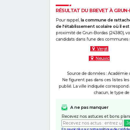
RÉSULTAT DU BREVET À GRUN-B
Pour rappel,
la commune de rattache
de l'établissement scolaire où il est 
proximité de Grun-Bordas (24380), vo
candidats dans l'une des communes s
Vergt
Neuvic
Source de données : Académie d
Ne figurent pas dans ces listes les
publié. La ville indiquée correspond 
chacun, le type de 
A ne pas manquer
Recevez nos astuces et bons plans
J
En savoir plus sur notre politique de confiden