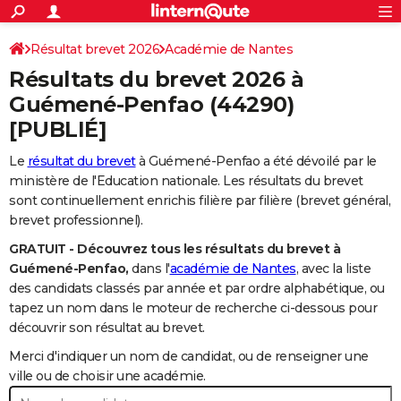
ACTUALITÉS
Connexion
S'inscrire
Résultat brevet 2026
Académie de Nantes
Rechercher
Société
Education
Villes
Politique
Faits Divers
Monde
+
SPORT
Résultats du brevet 2026 à
Football
Cyclisme
Forum
Coupe du monde 2026
Tennis
Rugby
CULTURE
Guémené-Penfao
(44290)
[PUBLIÉ]
TNT
Cinéma
Musique
Programme TV
Streaming
Sorties cinéma
+
FINANCE
Le
résultat du brevet
à Guémené-Penfao a été dévoilé par le
Impôts
Immobilier
Banque
Crédit
Retraite
Epargne
Risques naturels par ville
Assurance
AUTO
ministère de l'Education nationale. Les résultats du brevet
Réserver un essai
Berlines
Forum auto
Essais
Citadines
SUV
+
sont continuellement enrichis filière par filière (brevet général,
HIGH-TECH
brevet professionnel).
Meilleur smartphone
Ordinateurs
Guide high-tech
Mobiles
Internet
Jeux vidéo
+
BRICOLAGE
GRATUIT - Découvrez tous les résultats du brevet à
Guémené-Penfao,
dans l'
académie de Nantes
, avec la liste
Aménagement intérieur
Cuisine
Jardinage
+
Forum
Extérieur
Salle de bains
Rangement
WEEK-END
des candidats classés par année et par ordre alphabétique, ou
tapez un nom dans le moteur de recherche ci-dessous pour
Escapades
Expositions
Week-end nature
Guides de France
Patrimoine
Musées
+
LIFESTYLE
découvrir son résultat au brevet.
Bien-être
Mode
+
Art de vivre
Loisirs
Modes de vie
SANTE
Merci d'indiquer un nom de candidat, ou de renseigner une
ville ou de choisir une académie.
Guide de la santé
Médicaments
+
Alimentation
Maladies
Sommeil
VOYAGE