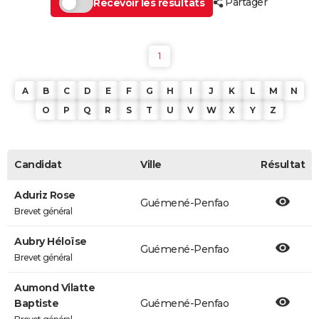
Partager
Recevoir les résultats
1
A
B
C
D
E
F
G
H
I
J
K
L
M
N
O
P
Q
R
S
T
U
V
W
X
Y
Z
Candidat
Ville
Résultat
Aduriz Rose
Guémené-Penfao
Brevet général
Aubry Héloïse
Guémené-Penfao
Brevet général
Aumond Vilatte
Baptiste
Guémené-Penfao