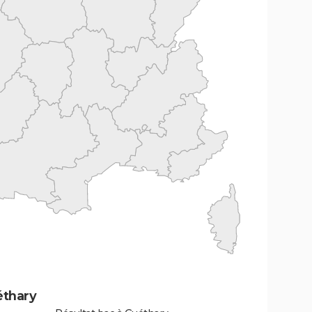
éthary