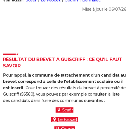
Voir aussi :
Scaër
Le Faouët
Gourin
Bannalec
City break
Voyage de noces
Climat
Destinations
Voyage nature
Forum
+
PHOTO
Mise à jour le 06/07/26
GUIDES D'ACHAT
BONS PLANS
CARTE DE VOEUX
Carte Bonne année
Carte Pâques
Carte de Noël
Carte Saint-Valentin
Carte d'anniversaire
DICTIONNAIRE
RÉSULTAT DU BREVET À GUISCRIFF : CE QU'IL FAUT
Biographies
Expressions
Dictionnaire
Citations
Proverbes
SAVOIR
PROGRAMME TV
Pour rappel,
la commune de rattachement d'un candidat au
COPAINS D'AVANT
brevet correspond à celle de l'établissement scolaire où il
Se connecter
Collèges
Universités
Service militaire
S'inscrire
Lycées
Primaires
Entreprises
Avis de recherche
est inscrit
. Pour trouver des résultats du brevet à proximité de
AVIS DE DÉCÈS
Guiscriff (56560), vous pouvez par exemple consulter la liste
des candidats dans l'une des communes suivantes :
FORUM
Scaër
Lifestyle
Sport
Television
Cinema
Bricolage
Culture
Auto
Voyage
Le Faouët