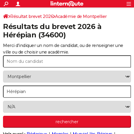
ACTUALITÉS
Connexion
S'inscrire
Résultat brevet 2026
Académie de Montpellier
Rechercher
Société
Education
Villes
Politique
Faits Divers
Monde
+
SPORT
Résultats du brevet 2026 à
Football
Cyclisme
Forum
Coupe du monde 2026
Tennis
Rugby
CULTURE
Hérépian
(34600)
TNT
Cinéma
Musique
Programme TV
Streaming
Sorties cinéma
+
FINANCE
Merci d'indiquer un nom de candidat, ou de renseigner une
ville ou de choisir une académie.
Impôts
Immobilier
Banque
Crédit
Retraite
Epargne
Risques naturels par ville
Assurance
AUTO
Réserver un essai
Berlines
Forum auto
Essais
Citadines
SUV
+
HIGH-TECH
Meilleur smartphone
Ordinateurs
Guide high-tech
Mobiles
Internet
Jeux vidéo
+
BRICOLAGE
Aménagement intérieur
Cuisine
Jardinage
+
Forum
Extérieur
Salle de bains
Rangement
WEEK-END
Escapades
Expositions
Week-end nature
Guides de France
Patrimoine
Musées
+
LIFESTYLE
Bien-être
Mode
+
Art de vivre
Loisirs
Modes de vie
SANTE
Guide de la santé
Médicaments
+
Alimentation
Maladies
Sommeil
VOYAGE