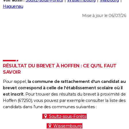
Voir aussi :
Soultz-sous-Forêts
Wissembourg
Walbourg
City break
Voyage de noces
Climat
Destinations
Voyage nature
Forum
+
Haguenau
PHOTO
Mise à jour le 06/07/26
GUIDES D'ACHAT
BONS PLANS
CARTE DE VOEUX
Carte Bonne année
Carte Pâques
Carte de Noël
Carte Saint-Valentin
Carte d'anniversaire
DICTIONNAIRE
Biographies
Expressions
Dictionnaire
Citations
Proverbes
RÉSULTAT DU BREVET À HOFFEN : CE QU'IL FAUT
PROGRAMME TV
SAVOIR
COPAINS D'AVANT
Pour rappel,
la commune de rattachement d'un candidat au
Se connecter
Collèges
Universités
Service militaire
S'inscrire
Lycées
Primaires
Entreprises
Avis de recherche
brevet correspond à celle de l'établissement scolaire où il
AVIS DE DÉCÈS
est inscrit
. Pour trouver des résultats du brevet à proximité de
Hoffen (67250), vous pouvez par exemple consulter la liste des
FORUM
candidats dans l'une des communes suivantes :
Lifestyle
Sport
Television
Cinema
Bricolage
Culture
Auto
Voyage
Soultz-sous-Forêts
Wissembourg