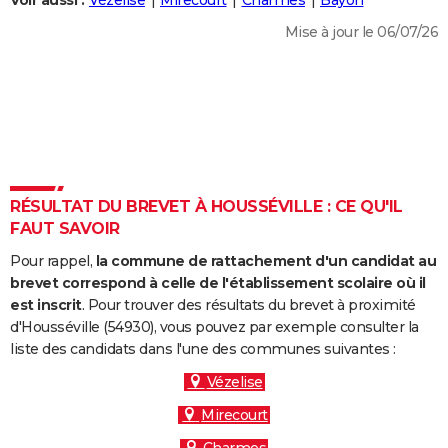
Voir aussi :
Vézelise
Mirecourt
Charmes
Bayon
City break
Voyage de noces
Climat
Destinations
Voyage nature
Forum
+
PHOTO
Mise à jour le 06/07/26
GUIDES D'ACHAT
BONS PLANS
CARTE DE VOEUX
Carte Bonne année
Carte Pâques
Carte de Noël
Carte Saint-Valentin
Carte d'anniversaire
DICTIONNAIRE
RÉSULTAT DU BREVET À HOUSSÉVILLE : CE QU'IL
Biographies
Expressions
Dictionnaire
Citations
Proverbes
FAUT SAVOIR
PROGRAMME TV
Pour rappel,
la commune de rattachement d'un candidat au
COPAINS D'AVANT
brevet correspond à celle de l'établissement scolaire où il
Se connecter
Collèges
Universités
Service militaire
S'inscrire
Lycées
Primaires
Entreprises
Avis de recherche
est inscrit
. Pour trouver des résultats du brevet à proximité
AVIS DE DÉCÈS
d'Housséville (54930), vous pouvez par exemple consulter la
liste des candidats dans l'une des communes suivantes :
FORUM
Vézelise
Lifestyle
Sport
Television
Cinema
Bricolage
Culture
Auto
Voyage
Mirecourt