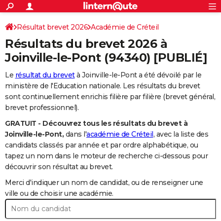
ACTUALITÉS
Connexion
S'inscrire
Résultat brevet 2026
Académie de Créteil
Rechercher
Société
Education
Villes
Politique
Faits Divers
Monde
+
SPORT
Résultats du brevet 2026 à
Football
Cyclisme
Forum
Coupe du monde 2026
Tennis
Rugby
CULTURE
Joinville-le-Pont
(94340) [PUBLIÉ]
TNT
Cinéma
Musique
Programme TV
Streaming
Sorties cinéma
+
FINANCE
Le
résultat du brevet
à Joinville-le-Pont a été dévoilé par le
ministère de l'Education nationale. Les résultats du brevet
Impôts
Immobilier
Banque
Crédit
Retraite
Epargne
Risques naturels par ville
Assurance
AUTO
sont continuellement enrichis filière par filière (brevet général,
brevet professionnel).
Réserver un essai
Berlines
Forum auto
Essais
Citadines
SUV
+
HIGH-TECH
GRATUIT - Découvrez tous les résultats du brevet à
Meilleur smartphone
Ordinateurs
Guide high-tech
Mobiles
Internet
Jeux vidéo
+
BRICOLAGE
Joinville-le-Pont,
dans l'
académie de Créteil
, avec la liste des
candidats classés par année et par ordre alphabétique, ou
Aménagement intérieur
Cuisine
Jardinage
+
Forum
Extérieur
Salle de bains
Rangement
WEEK-END
tapez un nom dans le moteur de recherche ci-dessous pour
découvrir son résultat au brevet.
Escapades
Expositions
Week-end nature
Guides de France
Patrimoine
Musées
+
LIFESTYLE
Merci d'indiquer un nom de candidat, ou de renseigner une
Bien-être
Mode
+
Art de vivre
Loisirs
Modes de vie
ville ou de choisir une académie.
SANTE
Guide de la santé
Médicaments
+
Alimentation
Maladies
Sommeil
VOYAGE