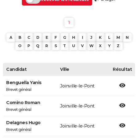
1
A
B
C
D
E
F
G
H
I
J
K
L
M
N
O
P
Q
R
S
T
U
V
W
X
Y
Z
Candidat
Ville
Résultat
Benguella Yanis
Joinville-le-Pont
Brevet général
Comino Roman
Joinville-le-Pont
Brevet général
Delagnes Hugo
Joinville-le-Pont
Brevet général