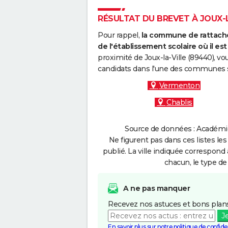
RÉSULTAT DU BREVET À JOUX-LA
Pour rappel,
la commune de rattache
de l'établissement scolaire où il est 
proximité de Joux-la-Ville (89440), v
candidats dans l'une des communes s
Vermenton
Chablis
Source de données : Académie 
Ne figurent pas dans ces listes les
publié. La ville indiquée correspond 
chacun, le type de 
A ne pas manquer
Recevez nos astuces et bons plans
J
En savoir plus sur notre politique de confiden