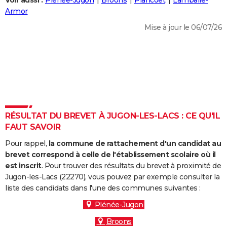
Voir aussi :
Plénée-Jugon
Broons
Plancoët
Lamballe-
City break
Voyage de noces
Climat
Destinations
Voyage nature
Forum
+
Armor
PHOTO
Mise à jour le 06/07/26
GUIDES D'ACHAT
BONS PLANS
CARTE DE VOEUX
Carte Bonne année
Carte Pâques
Carte de Noël
Carte Saint-Valentin
Carte d'anniversaire
DICTIONNAIRE
Biographies
Expressions
Dictionnaire
Citations
Proverbes
RÉSULTAT DU BREVET À JUGON-LES-LACS : CE QU'IL
PROGRAMME TV
FAUT SAVOIR
COPAINS D'AVANT
Pour rappel,
la commune de rattachement d'un candidat au
Se connecter
Collèges
Universités
Service militaire
S'inscrire
Lycées
Primaires
Entreprises
Avis de recherche
brevet correspond à celle de l'établissement scolaire où il
AVIS DE DÉCÈS
est inscrit
. Pour trouver des résultats du brevet à proximité de
Jugon-les-Lacs (22270), vous pouvez par exemple consulter la
FORUM
liste des candidats dans l'une des communes suivantes :
Lifestyle
Sport
Television
Cinema
Bricolage
Culture
Auto
Voyage
Plénée-Jugon
Broons