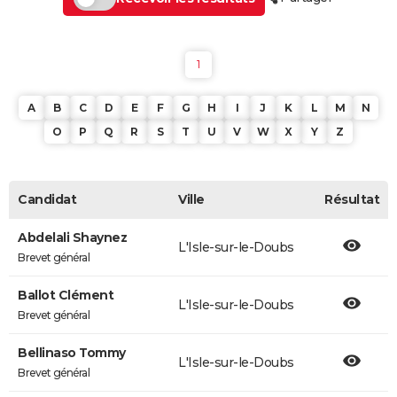
1
A
B
C
D
E
F
G
H
I
J
K
L
M
N
O
P
Q
R
S
T
U
V
W
X
Y
Z
Candidat
Ville
Résultat
Abdelali Shaynez
L'Isle-sur-le-Doubs
Brevet général
Ballot Clément
L'Isle-sur-le-Doubs
Brevet général
Bellinaso Tommy
L'Isle-sur-le-Doubs
Brevet général