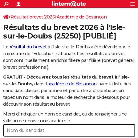
ACTUALITÉS
Connexion
S'inscrire
Résultat brevet 2026
Académie de Besançon
Rechercher
Société
Education
Villes
Politique
Faits Divers
Monde
+
SPORT
Résultats du brevet 2026 à l'
Isle-
Football
Cyclisme
Forum
Coupe du monde 2026
Tennis
Rugby
CULTURE
sur-le-Doubs
(25250) [PUBLIÉ]
TNT
Cinéma
Musique
Programme TV
Streaming
Sorties cinéma
+
FINANCE
Le
résultat du brevet
à l'Isle-sur-le-Doubs a été dévoilé par le
ministère de l'Education nationale. Les résultats du brevet
Impôts
Immobilier
Banque
Crédit
Retraite
Epargne
Risques naturels par ville
Assurance
AUTO
sont continuellement enrichis filière par filière (brevet général,
brevet professionnel).
Réserver un essai
Berlines
Forum auto
Essais
Citadines
SUV
+
HIGH-TECH
GRATUIT - Découvrez tous les résultats du brevet à l'Isle-
Meilleur smartphone
Ordinateurs
Guide high-tech
Mobiles
Internet
Jeux vidéo
+
BRICOLAGE
sur-le-Doubs,
dans l'
académie de Besançon
, avec la liste des
candidats classés par année et par ordre alphabétique, ou
Aménagement intérieur
Cuisine
Jardinage
+
Forum
Extérieur
Salle de bains
Rangement
WEEK-END
tapez un nom dans le moteur de recherche ci-dessous pour
découvrir son résultat au brevet.
Escapades
Expositions
Week-end nature
Guides de France
Patrimoine
Musées
+
LIFESTYLE
Merci d'indiquer un nom de candidat, ou de renseigner une
Bien-être
Mode
+
Art de vivre
Loisirs
Modes de vie
ville ou de choisir une académie.
SANTE
Guide de la santé
Médicaments
+
Alimentation
Maladies
Sommeil
VOYAGE