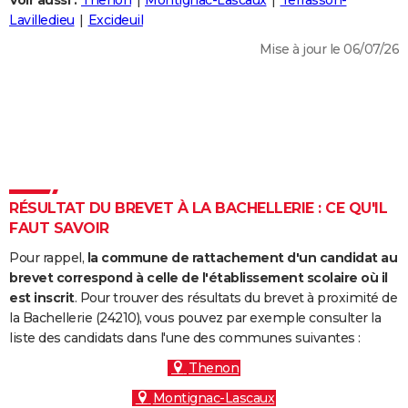
Voir aussi :
Thenon
Montignac-Lascaux
Terrasson-
City break
Voyage de noces
Climat
Destinations
Voyage nature
Forum
+
Lavilledieu
Excideuil
PHOTO
Mise à jour le 06/07/26
GUIDES D'ACHAT
BONS PLANS
CARTE DE VOEUX
Carte Bonne année
Carte Pâques
Carte de Noël
Carte Saint-Valentin
Carte d'anniversaire
DICTIONNAIRE
Biographies
Expressions
Dictionnaire
Citations
Proverbes
RÉSULTAT DU BREVET À LA BACHELLERIE : CE QU'IL
PROGRAMME TV
FAUT SAVOIR
COPAINS D'AVANT
Pour rappel,
la commune de rattachement d'un candidat au
Se connecter
Collèges
Universités
Service militaire
S'inscrire
Lycées
Primaires
Entreprises
Avis de recherche
brevet correspond à celle de l'établissement scolaire où il
AVIS DE DÉCÈS
est inscrit
. Pour trouver des résultats du brevet à proximité de
la Bachellerie (24210), vous pouvez par exemple consulter la
FORUM
liste des candidats dans l'une des communes suivantes :
Lifestyle
Sport
Television
Cinema
Bricolage
Culture
Auto
Voyage
Thenon
Montignac-Lascaux