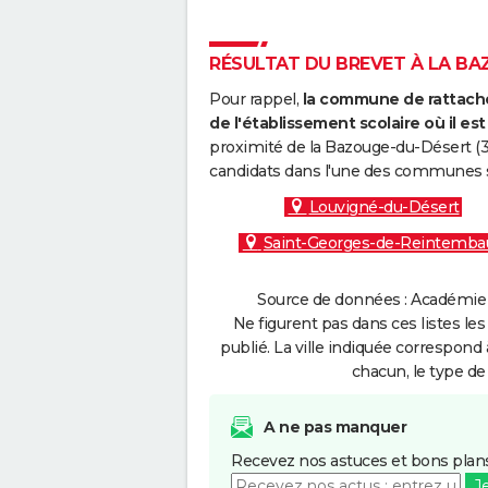
RÉSULTAT DU BREVET À LA BAZ
Pour rappel,
la commune de rattache
de l'établissement scolaire où il est 
proximité de la Bazouge-du-Désert (3
candidats dans l'une des communes s
Louvigné-du-Désert
Saint-Georges-de-Reintembau
Source de données : Académie 
Ne figurent pas dans ces listes les
publié. La ville indiquée correspond 
chacun, le type de 
A ne pas manquer
Recevez nos astuces et bons plans
J