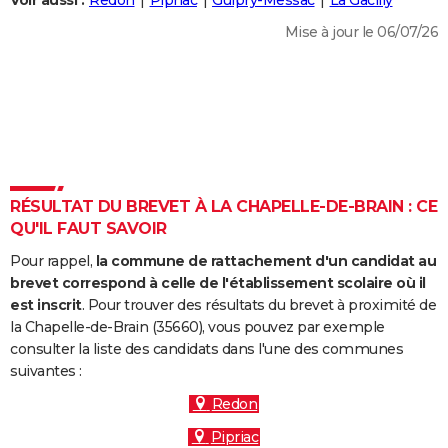
Voir aussi :
Redon
Pipriac
Guipry-Messac
La Gacilly
City break
Voyage de noces
Climat
Destinations
Voyage nature
Forum
+
PHOTO
Mise à jour le 06/07/26
GUIDES D'ACHAT
BONS PLANS
CARTE DE VOEUX
Carte Bonne année
Carte Pâques
Carte de Noël
Carte Saint-Valentin
Carte d'anniversaire
DICTIONNAIRE
RÉSULTAT DU BREVET À LA CHAPELLE-DE-BRAIN : CE
Biographies
Expressions
Dictionnaire
Citations
Proverbes
QU'IL FAUT SAVOIR
PROGRAMME TV
Pour rappel,
la commune de rattachement d'un candidat au
COPAINS D'AVANT
brevet correspond à celle de l'établissement scolaire où il
Se connecter
Collèges
Universités
Service militaire
S'inscrire
Lycées
Primaires
Entreprises
Avis de recherche
est inscrit
. Pour trouver des résultats du brevet à proximité de
AVIS DE DÉCÈS
la Chapelle-de-Brain (35660), vous pouvez par exemple
consulter la liste des candidats dans l'une des communes
FORUM
suivantes :
Lifestyle
Sport
Television
Cinema
Bricolage
Culture
Auto
Voyage
Redon
Pipriac