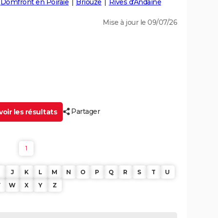
Domfront en Poiraie
Briouze
Rives d'Andaine
Mise à jour le 09/07/26
Partager
oir les résultats
1
J
K
L
M
N
O
P
Q
R
S
T
U
V
W
X
Y
Z