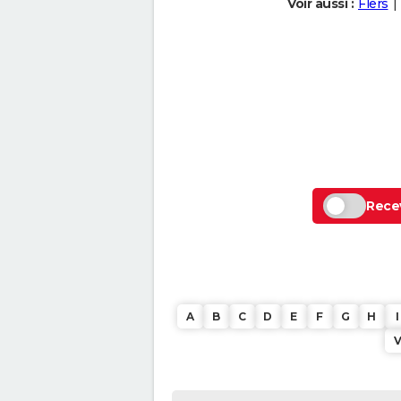
Voir aussi :
Flers
Recev
A
B
C
D
E
F
G
H
I