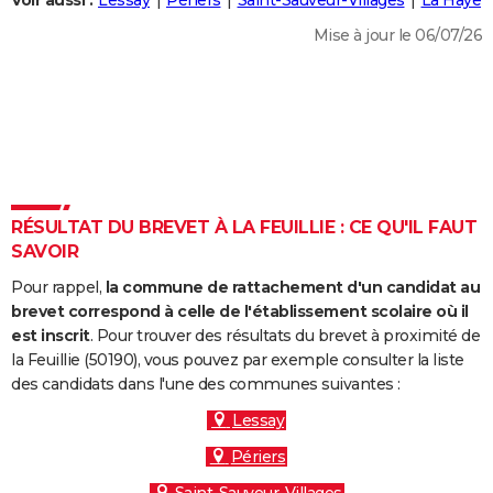
Voir aussi :
Lessay
Périers
Saint-Sauveur-Villages
La Haye
City break
Voyage de noces
Climat
Destinations
Voyage nature
Forum
+
PHOTO
Mise à jour le 06/07/26
GUIDES D'ACHAT
BONS PLANS
CARTE DE VOEUX
Carte Bonne année
Carte Pâques
Carte de Noël
Carte Saint-Valentin
Carte d'anniversaire
DICTIONNAIRE
RÉSULTAT DU BREVET À LA FEUILLIE : CE QU'IL FAUT
Biographies
Expressions
Dictionnaire
Citations
Proverbes
SAVOIR
PROGRAMME TV
Pour rappel,
la commune de rattachement d'un candidat au
COPAINS D'AVANT
brevet correspond à celle de l'établissement scolaire où il
Se connecter
Collèges
Universités
Service militaire
S'inscrire
Lycées
Primaires
Entreprises
Avis de recherche
est inscrit
. Pour trouver des résultats du brevet à proximité de
AVIS DE DÉCÈS
la Feuillie (50190), vous pouvez par exemple consulter la liste
des candidats dans l'une des communes suivantes :
FORUM
Lessay
Lifestyle
Sport
Television
Cinema
Bricolage
Culture
Auto
Voyage
Périers