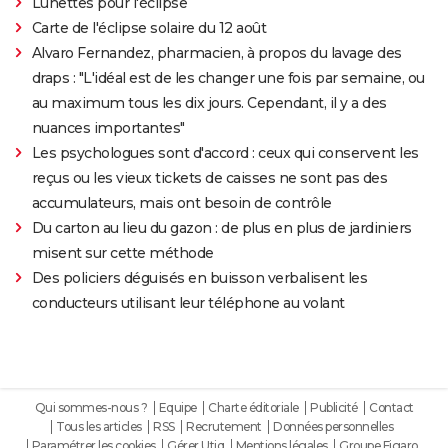
Lunettes pour l'éclipse
Carte de l'éclipse solaire du 12 août
Alvaro Fernandez, pharmacien, à propos du lavage des
draps : "L'idéal est de les changer une fois par semaine, ou
au maximum tous les dix jours. Cependant, il y a des
nuances importantes"
Les psychologues sont d'accord : ceux qui conservent les
reçus ou les vieux tickets de caisses ne sont pas des
accumulateurs, mais ont besoin de contrôle
Du carton au lieu du gazon : de plus en plus de jardiniers
misent sur cette méthode
Des policiers déguisés en buisson verbalisent les
conducteurs utilisant leur téléphone au volant
Qui sommes-nous ?
Equipe
Charte éditoriale
Publicité
Contact
Tous les articles
RSS
Recrutement
Données personnelles
Paramétrer les cookies
Gérer Utiq
Mentions légales
Groupe Figaro