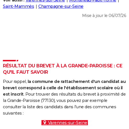
Voir aussi :
Varennes-sur-Seine
Montereau-Fault-Yonne
City break
Voyage de noces
Climat
Destinations
Voyage nature
Forum
+
Saint-Mammès
Champagne-sur-Seine
PHOTO
Mise à jour le 06/07/26
GUIDES D'ACHAT
BONS PLANS
CARTE DE VOEUX
Carte Bonne année
Carte Pâques
Carte de Noël
Carte Saint-Valentin
Carte d'anniversaire
DICTIONNAIRE
Biographies
Expressions
Dictionnaire
Citations
Proverbes
RÉSULTAT DU BREVET À LA GRANDE-PAROISSE : CE
PROGRAMME TV
QU'IL FAUT SAVOIR
COPAINS D'AVANT
Pour rappel,
la commune de rattachement d'un candidat au
Se connecter
Collèges
Universités
Service militaire
S'inscrire
Lycées
Primaires
Entreprises
Avis de recherche
brevet correspond à celle de l'établissement scolaire où il
AVIS DE DÉCÈS
est inscrit
. Pour trouver des résultats du brevet à proximité de
la Grande-Paroisse (77130), vous pouvez par exemple
FORUM
consulter la liste des candidats dans l'une des communes
Lifestyle
Sport
Television
Cinema
Bricolage
Culture
Auto
Voyage
suivantes :
Varennes-sur-Seine