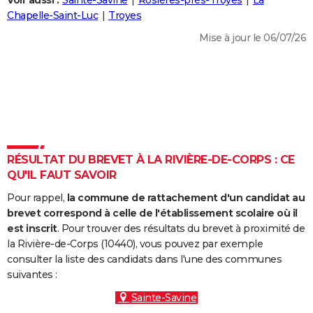
Voir aussi :
Sainte-Savine
Rosières-près-Troyes
La
City break
Voyage de noces
Climat
Destinations
Voyage nature
Forum
+
Chapelle-Saint-Luc
Troyes
PHOTO
Mise à jour le 06/07/26
GUIDES D'ACHAT
BONS PLANS
CARTE DE VOEUX
Carte Bonne année
Carte Pâques
Carte de Noël
Carte Saint-Valentin
Carte d'anniversaire
DICTIONNAIRE
Biographies
Expressions
Dictionnaire
Citations
Proverbes
RÉSULTAT DU BREVET À LA RIVIÈRE-DE-CORPS : CE
PROGRAMME TV
QU'IL FAUT SAVOIR
COPAINS D'AVANT
Pour rappel,
la commune de rattachement d'un candidat au
Se connecter
Collèges
Universités
Service militaire
S'inscrire
Lycées
Primaires
Entreprises
Avis de recherche
brevet correspond à celle de l'établissement scolaire où il
AVIS DE DÉCÈS
est inscrit
. Pour trouver des résultats du brevet à proximité de
la Rivière-de-Corps (10440), vous pouvez par exemple
FORUM
consulter la liste des candidats dans l'une des communes
Lifestyle
Sport
Television
Cinema
Bricolage
Culture
Auto
Voyage
suivantes :
Sainte-Savine