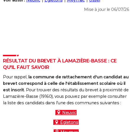
Voir aussi :
Neuvic
Égletons
Meymac
Ussel
City break
Voyage de noces
Climat
Destinations
Voyage nature
Forum
+
PHOTO
Mise à jour le 06/07/26
GUIDES D'ACHAT
BONS PLANS
CARTE DE VOEUX
Carte Bonne année
Carte Pâques
Carte de Noël
Carte Saint-Valentin
Carte d'anniversaire
DICTIONNAIRE
RÉSULTAT DU BREVET À LAMAZIÈRE-BASSE : CE
Biographies
Expressions
Dictionnaire
Citations
Proverbes
QU'IL FAUT SAVOIR
PROGRAMME TV
Pour rappel,
la commune de rattachement d'un candidat au
COPAINS D'AVANT
brevet correspond à celle de l'établissement scolaire où il
Se connecter
Collèges
Universités
Service militaire
S'inscrire
Lycées
Primaires
Entreprises
Avis de recherche
est inscrit
. Pour trouver des résultats du brevet à proximité de
AVIS DE DÉCÈS
Lamazière-Basse (19160), vous pouvez par exemple consulter
la liste des candidats dans l'une des communes suivantes :
FORUM
Neuvic
Lifestyle
Sport
Television
Cinema
Bricolage
Culture
Auto
Voyage
Égletons