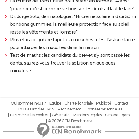
La routine de Tom Cruise pour rester en forme à 64 ans :
"pour moi, c'est comme se brosser les dents, il faut le faire"
Dr. Jorge Soto, dermatologue : "Ni crème solaire indice 50 ni
bonbons gummies, la meilleure protection face au soleil
reste les vêtements et l'ombre"
Plus efficace qu'une tapette à mouches : c'est l'astuce facile
pour attraper les mouches dans la maison
Test de maths : les candidats du brevet s'y sont cassé les
dents, saurez-vous trouver la solution en quelques
minutes ?
Qui sommes-nous ?
Equipe
Charte éditoriale
Publicité
Contact
Tous les articles
RSS
Recrutement
Données personnelles
Paramétrer les cookies
Gérer Utiq
Mentions légales
Groupe Figaro
© 2026 CCM Benchmark