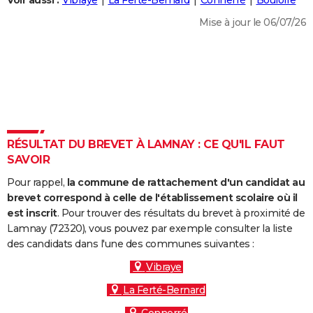
Voir aussi :
Vibraye
La Ferté-Bernard
Connerré
Bouloire
City break
Voyage de noces
Climat
Destinations
Voyage nature
Forum
+
PHOTO
Mise à jour le 06/07/26
GUIDES D'ACHAT
BONS PLANS
CARTE DE VOEUX
Carte Bonne année
Carte Pâques
Carte de Noël
Carte Saint-Valentin
Carte d'anniversaire
DICTIONNAIRE
RÉSULTAT DU BREVET À LAMNAY : CE QU'IL FAUT
Biographies
Expressions
Dictionnaire
Citations
Proverbes
SAVOIR
PROGRAMME TV
Pour rappel,
la commune de rattachement d'un candidat au
COPAINS D'AVANT
brevet correspond à celle de l'établissement scolaire où il
Se connecter
Collèges
Universités
Service militaire
S'inscrire
Lycées
Primaires
Entreprises
Avis de recherche
est inscrit
. Pour trouver des résultats du brevet à proximité de
AVIS DE DÉCÈS
Lamnay (72320), vous pouvez par exemple consulter la liste
des candidats dans l'une des communes suivantes :
FORUM
Vibraye
Lifestyle
Sport
Television
Cinema
Bricolage
Culture
Auto
Voyage
La Ferté-Bernard