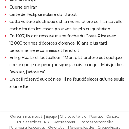
Guerre en Iran
Carte de l'éclipse solaire du 12 août
Cette voiture électrique est la moins chère de France : elle
coche toutes les cases pour vos trajets du quotidien
En 1997, ils ont recouvert une friche du Costa Rica avec
12 000 tonnes d'écorces d'orange. 16 ans plus tard,
personne ne reconnaissait l'endroit
Erling Haaland, footballeur : "Mon plat préféré est quelque
chose que je ne peux presque jamais manger. Mais je dois
l'avouer, j'adore ça"
Un défi réservé aux génies : il ne faut déplacer qu'une seule
allumette
Qui sommes-nous ?
Equipe
Charte éditoriale
Publicité
Contact
Tous les articles
RSS
Recrutement
Données personnelles
Paramétrer les cookies
Gérer Utiq
Mentions légales
Groupe Figaro