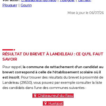
Voir aussi :
Châteauneuf-du-Faou
Huelgoat
Carhaix-
City break
Voyage de noces
Climat
Destinations
Voyage nature
Forum
+
Plouguer
Gourin
PHOTO
Mise à jour le 06/07/26
GUIDES D'ACHAT
BONS PLANS
CARTE DE VOEUX
Carte Bonne année
Carte Pâques
Carte de Noël
Carte Saint-Valentin
Carte d'anniversaire
DICTIONNAIRE
Biographies
Expressions
Dictionnaire
Citations
Proverbes
RÉSULTAT DU BREVET À LANDELEAU : CE QU'IL FAUT
PROGRAMME TV
SAVOIR
COPAINS D'AVANT
Pour rappel,
la commune de rattachement d'un candidat au
Se connecter
Collèges
Universités
Service militaire
S'inscrire
Lycées
Primaires
Entreprises
Avis de recherche
brevet correspond à celle de l'établissement scolaire où il
AVIS DE DÉCÈS
est inscrit
. Pour trouver des résultats du brevet à proximité de
Landeleau (29530), vous pouvez par exemple consulter la liste
FORUM
des candidats dans l'une des communes suivantes :
Lifestyle
Sport
Television
Cinema
Bricolage
Culture
Auto
Voyage
Châteauneuf-du-Faou
Huelgoat