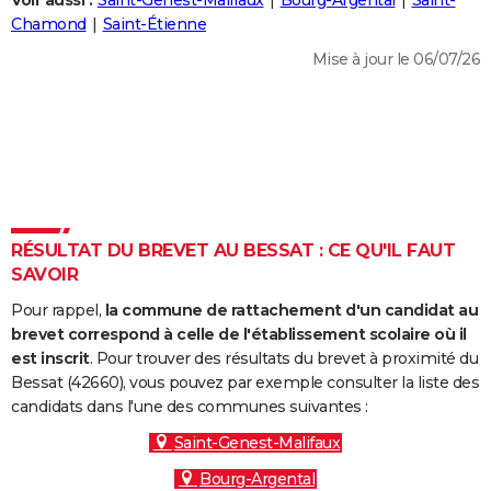
Voir aussi :
Saint-Genest-Malifaux
Bourg-Argental
Saint-
City break
Voyage de noces
Climat
Destinations
Voyage nature
Forum
+
Chamond
Saint-Étienne
PHOTO
Mise à jour le 06/07/26
GUIDES D'ACHAT
BONS PLANS
CARTE DE VOEUX
Carte Bonne année
Carte Pâques
Carte de Noël
Carte Saint-Valentin
Carte d'anniversaire
DICTIONNAIRE
Biographies
Expressions
Dictionnaire
Citations
Proverbes
RÉSULTAT DU BREVET AU BESSAT : CE QU'IL FAUT
PROGRAMME TV
SAVOIR
COPAINS D'AVANT
Pour rappel,
la commune de rattachement d'un candidat au
Se connecter
Collèges
Universités
Service militaire
S'inscrire
Lycées
Primaires
Entreprises
Avis de recherche
brevet correspond à celle de l'établissement scolaire où il
AVIS DE DÉCÈS
est inscrit
. Pour trouver des résultats du brevet à proximité du
Bessat (42660), vous pouvez par exemple consulter la liste des
FORUM
candidats dans l'une des communes suivantes :
Lifestyle
Sport
Television
Cinema
Bricolage
Culture
Auto
Voyage
Saint-Genest-Malifaux
Bourg-Argental