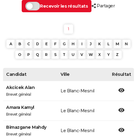
Partager
Recevoir les résultats
1
A
B
C
D
E
F
G
H
I
J
K
L
M
N
O
P
Q
R
S
T
U
V
W
X
Y
Z
Candidat
Ville
Résultat
Akcicek Alan
Le Blanc-Mesnil
Brevet général
Amara Kamyl
Le Blanc-Mesnil
Brevet général
Bimazgane Mahdy
Le Blanc-Mesnil
Brevet général