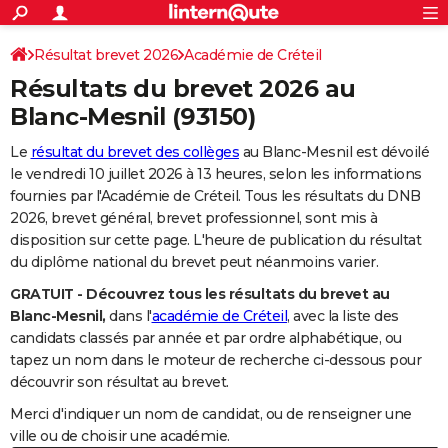
ACTUALITÉS
Connexion
S'inscrire
Résultat brevet 2026
Académie de Créteil
Rechercher
Société
Education
Villes
Politique
Faits Divers
Monde
+
SPORT
Résultats du brevet 2026 au
Football
Cyclisme
Forum
Coupe du monde 2026
Tennis
Rugby
CULTURE
Blanc-Mesnil
(93150)
TNT
Cinéma
Musique
Programme TV
Streaming
Sorties cinéma
+
FINANCE
Le
résultat du brevet des collèges
au Blanc-Mesnil est dévoilé
le vendredi 10 juillet 2026 à 13 heures, selon les informations
Impôts
Immobilier
Banque
Crédit
Retraite
Epargne
Risques naturels par ville
Assurance
AUTO
fournies par l'Académie de Créteil. Tous les résultats du DNB
2026, brevet général, brevet professionnel, sont mis à
Réserver un essai
Berlines
Forum auto
Essais
Citadines
SUV
+
HIGH-TECH
disposition sur cette page. L'heure de publication du résultat
du diplôme national du brevet peut néanmoins varier.
Meilleur smartphone
Ordinateurs
Guide high-tech
Mobiles
Internet
Jeux vidéo
+
BRICOLAGE
GRATUIT - Découvrez tous les résultats du brevet au
Aménagement intérieur
Cuisine
Jardinage
+
Forum
Extérieur
Salle de bains
Rangement
WEEK-END
Blanc-Mesnil,
dans l'
académie de Créteil
, avec la liste des
candidats classés par année et par ordre alphabétique, ou
Escapades
Expositions
Week-end nature
Guides de France
Patrimoine
Musées
+
LIFESTYLE
tapez un nom dans le moteur de recherche ci-dessous pour
découvrir son résultat au brevet.
Bien-être
Mode
+
Art de vivre
Loisirs
Modes de vie
SANTE
Merci d'indiquer un nom de candidat, ou de renseigner une
Guide de la santé
Médicaments
+
Alimentation
Maladies
Sommeil
VOYAGE
ville ou de choisir une académie.