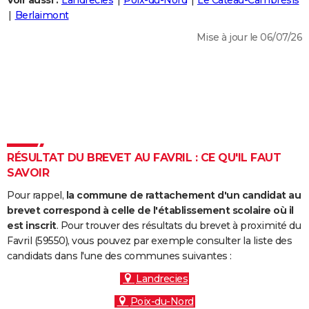
Voir aussi :
Landrecies
Poix-du-Nord
Le Cateau-Cambrésis
City break
Voyage de noces
Climat
Destinations
Voyage nature
Forum
+
Berlaimont
PHOTO
Mise à jour le 06/07/26
GUIDES D'ACHAT
BONS PLANS
CARTE DE VOEUX
Carte Bonne année
Carte Pâques
Carte de Noël
Carte Saint-Valentin
Carte d'anniversaire
DICTIONNAIRE
Biographies
Expressions
Dictionnaire
Citations
Proverbes
RÉSULTAT DU BREVET AU FAVRIL : CE QU'IL FAUT
PROGRAMME TV
SAVOIR
COPAINS D'AVANT
Pour rappel,
la commune de rattachement d'un candidat au
Se connecter
Collèges
Universités
Service militaire
S'inscrire
Lycées
Primaires
Entreprises
Avis de recherche
brevet correspond à celle de l'établissement scolaire où il
AVIS DE DÉCÈS
est inscrit
. Pour trouver des résultats du brevet à proximité du
Favril (59550), vous pouvez par exemple consulter la liste des
FORUM
candidats dans l'une des communes suivantes :
Lifestyle
Sport
Television
Cinema
Bricolage
Culture
Auto
Voyage
Landrecies
Poix-du-Nord