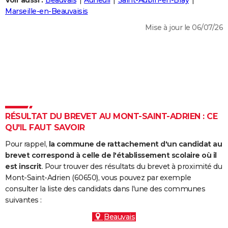
Voir aussi :
Beauvais
Auneuil
Saint-Aubin-en-Bray
City break
Voyage de noces
Climat
Destinations
Voyage nature
Forum
+
Marseille-en-Beauvaisis
PHOTO
Mise à jour le 06/07/26
GUIDES D'ACHAT
BONS PLANS
CARTE DE VOEUX
Carte Bonne année
Carte Pâques
Carte de Noël
Carte Saint-Valentin
Carte d'anniversaire
DICTIONNAIRE
Biographies
Expressions
Dictionnaire
Citations
Proverbes
RÉSULTAT DU BREVET AU MONT-SAINT-ADRIEN : CE
PROGRAMME TV
QU'IL FAUT SAVOIR
COPAINS D'AVANT
Pour rappel,
la commune de rattachement d'un candidat au
Se connecter
Collèges
Universités
Service militaire
S'inscrire
Lycées
Primaires
Entreprises
Avis de recherche
brevet correspond à celle de l'établissement scolaire où il
AVIS DE DÉCÈS
est inscrit
. Pour trouver des résultats du brevet à proximité du
Mont-Saint-Adrien (60650), vous pouvez par exemple
FORUM
consulter la liste des candidats dans l'une des communes
Lifestyle
Sport
Television
Cinema
Bricolage
Culture
Auto
Voyage
suivantes :
Beauvais