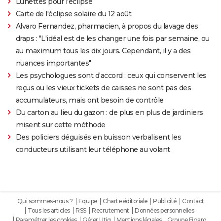
Lunettes pour l'éclipse
Carte de l'éclipse solaire du 12 août
Alvaro Fernandez, pharmacien, à propos du lavage des
draps : "L'idéal est de les changer une fois par semaine, ou
au maximum tous les dix jours. Cependant, il y a des
nuances importantes"
Les psychologues sont d'accord : ceux qui conservent les
reçus ou les vieux tickets de caisses ne sont pas des
accumulateurs, mais ont besoin de contrôle
Du carton au lieu du gazon : de plus en plus de jardiniers
misent sur cette méthode
Des policiers déguisés en buisson verbalisent les
conducteurs utilisant leur téléphone au volant
Qui sommes-nous ?
Equipe
Charte éditoriale
Publicité
Contact
Tous les articles
RSS
Recrutement
Données personnelles
Paramétrer les cookies
Gérer Utiq
Mentions légales
Groupe Figaro