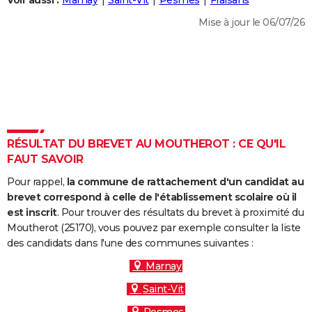
Voir aussi :
Marnay
Saint-Vit
Pesmes
Fraisans
City break
Voyage de noces
Climat
Destinations
Voyage nature
Forum
+
PHOTO
Mise à jour le 06/07/26
GUIDES D'ACHAT
BONS PLANS
CARTE DE VOEUX
Carte Bonne année
Carte Pâques
Carte de Noël
Carte Saint-Valentin
Carte d'anniversaire
DICTIONNAIRE
RÉSULTAT DU BREVET AU MOUTHEROT : CE QU'IL
Biographies
Expressions
Dictionnaire
Citations
Proverbes
FAUT SAVOIR
PROGRAMME TV
Pour rappel,
la commune de rattachement d'un candidat au
COPAINS D'AVANT
brevet correspond à celle de l'établissement scolaire où il
Se connecter
Collèges
Universités
Service militaire
S'inscrire
Lycées
Primaires
Entreprises
Avis de recherche
est inscrit
. Pour trouver des résultats du brevet à proximité du
AVIS DE DÉCÈS
Moutherot (25170), vous pouvez par exemple consulter la liste
des candidats dans l'une des communes suivantes :
FORUM
Marnay
Lifestyle
Sport
Television
Cinema
Bricolage
Culture
Auto
Voyage
Saint-Vit