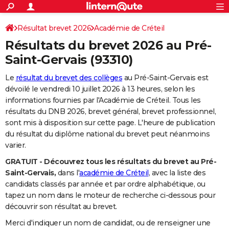
ACTUALITÉS
Connexion
S'inscrire
Résultat brevet 2026
Académie de Créteil
Rechercher
Société
Education
Villes
Politique
Faits Divers
Monde
+
SPORT
Résultats du brevet 2026 au
Pré-
Football
Cyclisme
Forum
Coupe du monde 2026
Tennis
Rugby
CULTURE
Saint-Gervais
(93310)
TNT
Cinéma
Musique
Programme TV
Streaming
Sorties cinéma
+
FINANCE
Le
résultat du brevet des collèges
au Pré-Saint-Gervais est
dévoilé le vendredi 10 juillet 2026 à 13 heures, selon les
Impôts
Immobilier
Banque
Crédit
Retraite
Epargne
Risques naturels par ville
Assurance
AUTO
informations fournies par l'Académie de Créteil. Tous les
résultats du DNB 2026, brevet général, brevet professionnel,
Réserver un essai
Berlines
Forum auto
Essais
Citadines
SUV
+
HIGH-TECH
sont mis à disposition sur cette page. L'heure de publication
du résultat du diplôme national du brevet peut néanmoins
Meilleur smartphone
Ordinateurs
Guide high-tech
Mobiles
Internet
Jeux vidéo
+
BRICOLAGE
varier.
Aménagement intérieur
Cuisine
Jardinage
+
Forum
Extérieur
Salle de bains
Rangement
WEEK-END
GRATUIT - Découvrez tous les résultats du brevet au Pré-
Saint-Gervais,
dans l'
académie de Créteil
, avec la liste des
Escapades
Expositions
Week-end nature
Guides de France
Patrimoine
Musées
+
LIFESTYLE
candidats classés par année et par ordre alphabétique, ou
tapez un nom dans le moteur de recherche ci-dessous pour
Bien-être
Mode
+
Art de vivre
Loisirs
Modes de vie
SANTE
découvrir son résultat au brevet.
Guide de la santé
Médicaments
+
Alimentation
Maladies
Sommeil
VOYAGE
Merci d'indiquer un nom de candidat, ou de renseigner une