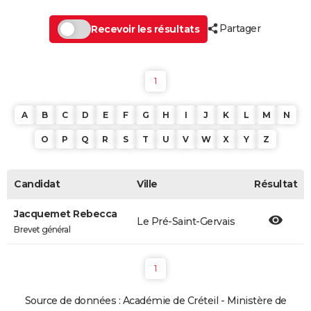
Partager
Recevoir les résultats
1
A
B
C
D
E
F
G
H
I
J
K
L
M
N
O
P
Q
R
S
T
U
V
W
X
Y
Z
Candidat
Ville
Résultat
Jacquemet Rebecca
Le Pré-Saint-Gervais
Brevet général
1
Source de données : Académie de Créteil - Ministère de