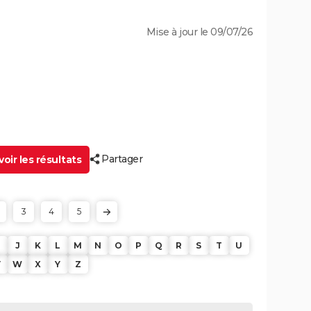
Mise à jour le 09/07/26
Partager
oir les résultats
3
4
5
J
K
L
M
N
O
P
Q
R
S
T
U
V
W
X
Y
Z