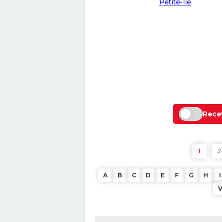
Petite-Île
Recev
1
2
A
B
C
D
E
F
G
H
I