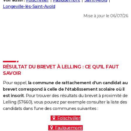
Voir aussi :
Folschviller
Faulquemont
Saint-Avold
City break
Voyage de noces
Climat
Destinations
Voyage nature
Forum
+
Longeville-lès-Saint-Avold
PHOTO
Mise à jour le 06/07/26
GUIDES D'ACHAT
BONS PLANS
CARTE DE VOEUX
Carte Bonne année
Carte Pâques
Carte de Noël
Carte Saint-Valentin
Carte d'anniversaire
DICTIONNAIRE
Biographies
Expressions
Dictionnaire
Citations
Proverbes
RÉSULTAT DU BREVET À LELLING : CE QU'IL FAUT
PROGRAMME TV
SAVOIR
COPAINS D'AVANT
Pour rappel,
la commune de rattachement d'un candidat au
Se connecter
Collèges
Universités
Service militaire
S'inscrire
Lycées
Primaires
Entreprises
Avis de recherche
brevet correspond à celle de l'établissement scolaire où il
AVIS DE DÉCÈS
est inscrit
. Pour trouver des résultats du brevet à proximité de
Lelling (57660), vous pouvez par exemple consulter la liste des
FORUM
candidats dans l'une des communes suivantes :
Lifestyle
Sport
Television
Cinema
Bricolage
Culture
Auto
Voyage
Folschviller
Faulquemont