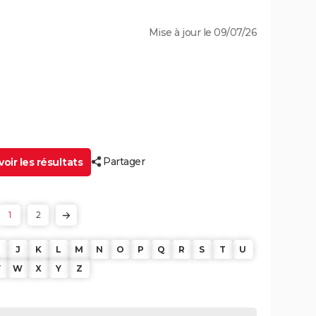
Mise à jour le 09/07/26
Partager
oir les résultats
1
2
J
K
L
M
N
O
P
Q
R
S
T
U
V
W
X
Y
Z