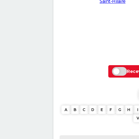
Saint-Hilaire
Recev
A
B
C
D
E
F
G
H
I