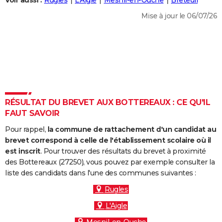
Voir aussi :
Rugles
L'Aigle
Mesnil-en-Ouche
Breteuil
City break
Voyage de noces
Climat
Destinations
Voyage nature
Forum
+
PHOTO
Mise à jour le 06/07/26
GUIDES D'ACHAT
BONS PLANS
CARTE DE VOEUX
Carte Bonne année
Carte Pâques
Carte de Noël
Carte Saint-Valentin
Carte d'anniversaire
DICTIONNAIRE
RÉSULTAT DU BREVET AUX BOTTEREAUX : CE QU'IL
Biographies
Expressions
Dictionnaire
Citations
Proverbes
FAUT SAVOIR
PROGRAMME TV
Pour rappel,
la commune de rattachement d'un candidat au
COPAINS D'AVANT
brevet correspond à celle de l'établissement scolaire où il
Se connecter
Collèges
Universités
Service militaire
S'inscrire
Lycées
Primaires
Entreprises
Avis de recherche
est inscrit
. Pour trouver des résultats du brevet à proximité
AVIS DE DÉCÈS
des Bottereaux (27250), vous pouvez par exemple consulter la
liste des candidats dans l'une des communes suivantes :
FORUM
Rugles
Lifestyle
Sport
Television
Cinema
Bricolage
Culture
Auto
Voyage
L'Aigle