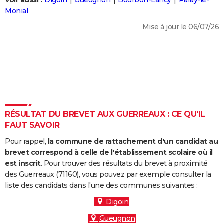
Voir aussi :
Digoin
Gueugnon
Bourbon-Lancy
Paray-le-
City break
Voyage de noces
Climat
Destinations
Voyage nature
Forum
+
Monial
PHOTO
Mise à jour le 06/07/26
GUIDES D'ACHAT
BONS PLANS
CARTE DE VOEUX
Carte Bonne année
Carte Pâques
Carte de Noël
Carte Saint-Valentin
Carte d'anniversaire
DICTIONNAIRE
Biographies
Expressions
Dictionnaire
Citations
Proverbes
RÉSULTAT DU BREVET AUX GUERREAUX : CE QU'IL
PROGRAMME TV
FAUT SAVOIR
COPAINS D'AVANT
Pour rappel,
la commune de rattachement d'un candidat au
Se connecter
Collèges
Universités
Service militaire
S'inscrire
Lycées
Primaires
Entreprises
Avis de recherche
brevet correspond à celle de l'établissement scolaire où il
AVIS DE DÉCÈS
est inscrit
. Pour trouver des résultats du brevet à proximité
des Guerreaux (71160), vous pouvez par exemple consulter la
FORUM
liste des candidats dans l'une des communes suivantes :
Lifestyle
Sport
Television
Cinema
Bricolage
Culture
Auto
Voyage
Digoin
Gueugnon